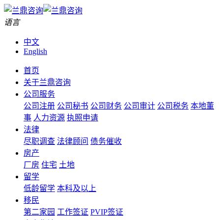
语言
中文
English
首页
关于兰鼎咨询
公司服务
公司注册
公司秘书
公司财务
公司审计
公司税务
本地董
事
人力资源
执照申请
法律
尽职调查
法律顾问
债务催收
房产
厂房
住宅
土地
留学
低龄留学
本科及以上
移民
第二家园
工作签证
PVIP签证