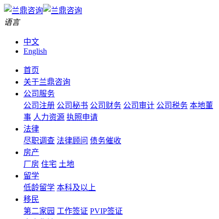
语言
中文
English
首页
关于兰鼎咨询
公司服务
公司注册
公司秘书
公司财务
公司审计
公司税务
本地董
事
人力资源
执照申请
法律
尽职调查
法律顾问
债务催收
房产
厂房
住宅
土地
留学
低龄留学
本科及以上
移民
第二家园
工作签证
PVIP签证