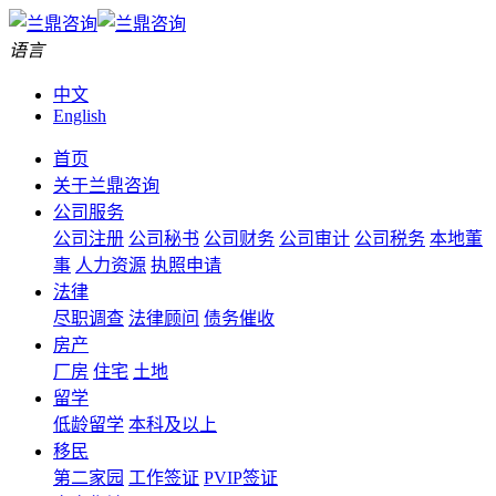
语言
中文
English
首页
关于兰鼎咨询
公司服务
公司注册
公司秘书
公司财务
公司审计
公司税务
本地董
事
人力资源
执照申请
法律
尽职调查
法律顾问
债务催收
房产
厂房
住宅
土地
留学
低龄留学
本科及以上
移民
第二家园
工作签证
PVIP签证