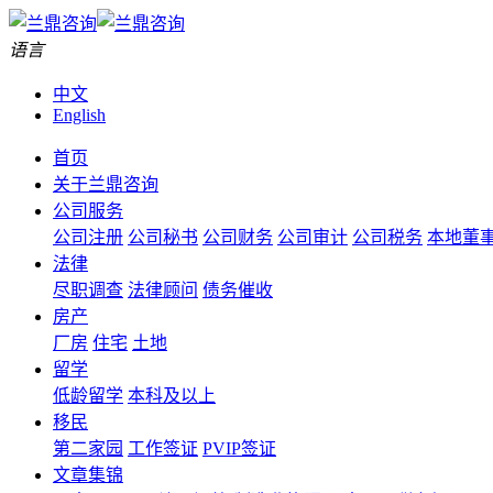
语言
中文
English
首页
关于兰鼎咨询
公司服务
公司注册
公司秘书
公司财务
公司审计
公司税务
本地董
法律
尽职调查
法律顾问
债务催收
房产
厂房
住宅
土地
留学
低龄留学
本科及以上
移民
第二家园
工作签证
PVIP签证
文章集锦